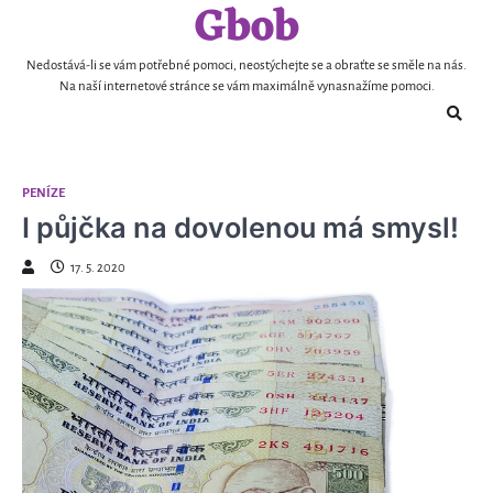
Gbob
Skip
to
content
Nedostává-li se vám potřebné pomoci, neostýchejte se a obraťte se směle na nás.
Na naší internetové stránce se vám maximálně vynasnažíme pomoci.
PENÍZE
I půjčka na dovolenou má smysl!
17. 5. 2020