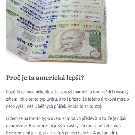
Proč je ta americká lepší?
Rozdílů je hned několik, a že jsou významné, o tom svědčí i vysoký
zájem lidí o tento typ úvěru, a to i přesto, že je jeho úroková míra o
něco vyšší, než u běžných půjček. Pořád to za to stojí!
Lidem se na tomto typu úvěru zamlouvá především to, že je nijak
neomezuje. Bez omezení je výše částky, kterou si můžete půjčit.
Bez omezení je i to, jak chcete s penězi naložit. A pokud jde o