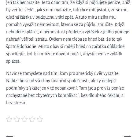
jen tak nenarazíte. Je to dáno tím, že když si půjčujete peníze, aniž
by věřitel věděl, jak s nimi naložíte, tak chce mít jistotu, že se mu
dlužná částka v budoucnu vrátí zpět. A tuto míru rizika mu
pomáhá vyvážit nemovitost, kterou se za půjčku zaručíte. Když
nebudete splácet, o nemovitost přijdete a výtěžek z jejího prodeje
nahradí věřiteli ztrátu. Ovšem není třeba se hned bát, že to tak
špatně dopadne. Místo obav si raději hned na začátku důkladně
spočítejte, kolik si můžete dovolit půjčit, abyste peníze zvládli
splácet.
Navíc se zamyslete nad tím, kam pro americký úvěr vyrazíte.
Nabízí ho snad všechny finanční společnosti, ale ty nejlepší
podmínky získáte jen v té nebankovní. Tam jsou pro vás peníze
nachystané bez zbytečných komplikací, bez dlouhého čekání, a
bez stresu.
⟵
⟶