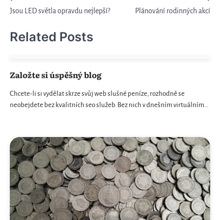
Navigace
Jsou LED světla opravdu nejlepší?
Plánování rodinných akcí
pro
příspěvek
Related Posts
Založte si úspěšný blog
Chcete-li si vydělat skrze svůj web slušné peníze, rozhodně se
neobejdete bez kvalitních seo služeb. Bez nich v dnešním virtuálním…