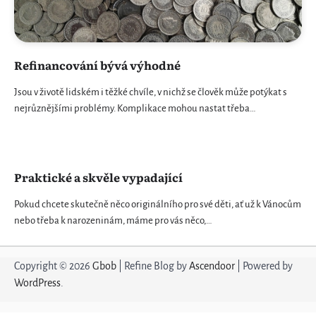
Refinancování bývá výhodné
Jsou v životě lidském i těžké chvíle, v nichž se člověk může potýkat s
nejrůznějšími problémy. Komplikace mohou nastat třeba…
Praktické a skvěle vypadající
Pokud chcete skutečně něco originálního pro své děti, ať už k Vánocům
nebo třeba k narozeninám, máme pro vás něco,…
Copyright © 2026
Gbob
| Refine Blog by
Ascendoor
| Powered by
WordPress
.