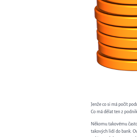
Jenže co si má počít pod
Co má dělat ten z podnik
Někomu takovému často ne
takových lidí do bank. 