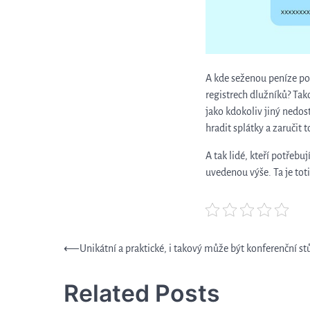
A kde seženou peníze pod
registrech dlužníků? Tako
jako kdokoliv jiný nedos
hradit splátky a zaručit
A tak lidé, kteří potřeb
uvedenou výše. Ta je toti
Navigace
⟵
Unikátní a praktické, i takový může být konferenční st
pro
Related Posts
příspěvek