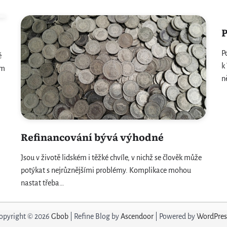
P
P
ě
k
ím
n
Refinancování bývá výhodné
Jsou v životě lidském i těžké chvíle, v nichž se člověk může
potýkat s nejrůznějšími problémy. Komplikace mohou
nastat třeba…
opyright © 2026
Gbob
| Refine Blog by
Ascendoor
| Powered by
WordPres