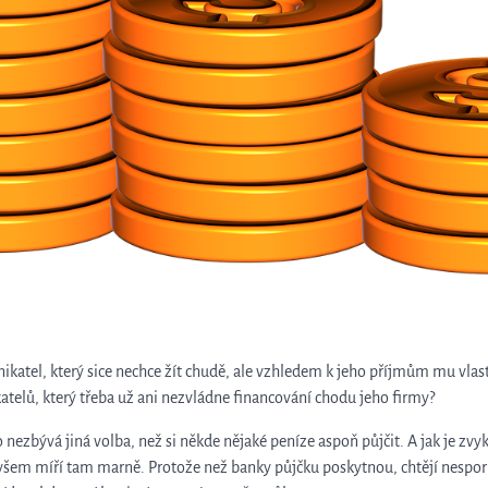
nikatel, který sice nechce žít chudě, ale vzhledem k jeho příjmům mu vlas
atelů, který třeba už ani nezvládne financování chodu jeho firmy?
zbývá jiná volba, než si někde nějaké peníze aspoň půjčit. A jak je zvy
Ovšem míří tam marně. Protože než banky půjčku poskytnou, chtějí nespo