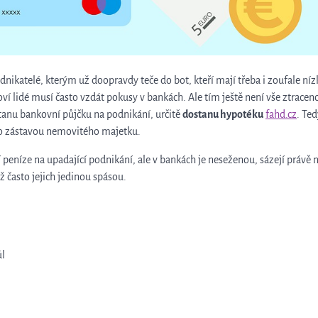
nikatelé, kterým už doopravdy teče do bot, kteří mají třeba i zoufale ní
ví lidé musí často vzdát pokusy v bankách. Ale tím ještě není vše ztraceno.
tanu bankovní půjčku na podnikání, určitě
dostanu hypotéku
fahd.cz
. Te
 to zástavou nemovitého majetku.
ují peníze na upadající podnikání, ale v bankách je neseženou, sázejí práv
ž často jejich jedinou spásou.
ůl