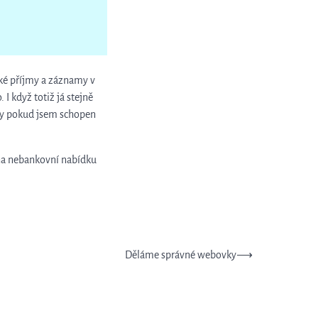
zké příjmy a záznamy v
 I když totiž já stejně
dy pokud jsem schopen
ě na nebankovní nabídku
Děláme správné webovky
⟶