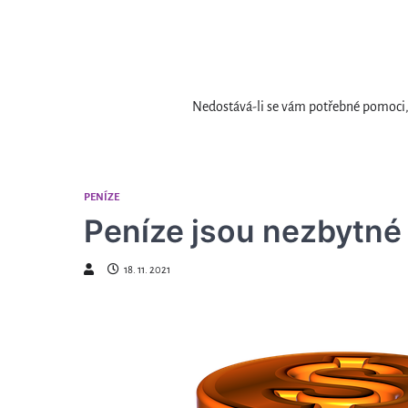
Skip
to
content
Nedostává-li se vám potřebné pomoci, 
PENÍZE
Peníze jsou nezbytné
18. 11. 2021