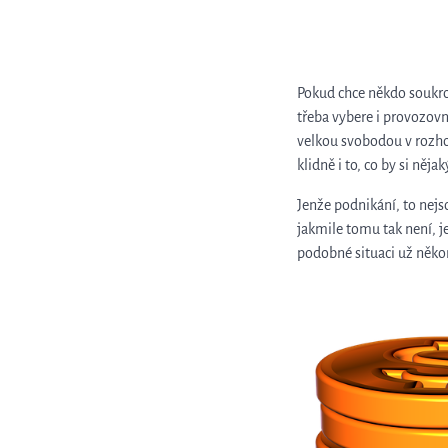
Pokud chce někdo soukro
třeba vybere i provozovnu
velkou svobodou v rozhod
klidně i to, co by si ně
Jenže podnikání, to nejs
jakmile tomu tak není, j
podobné situaci už něk