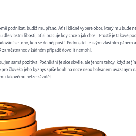
mě podnikat, budiž mu přáno. Ať si klidně vybere obor, který mu bude nej
 dle vlastní libosti, ať si pracuje kdy chce a jak chce… Prostě je takové p
ování se toho, kdo se do něj pustí. Podnikatel je svým vlastním pánem a
jaký zaměstnanec v žádném případě dovolit nemohl.
ou jen samá pozitiva. Podnikání je sice skvělé, ale jenom tehdy, když se jí
e pro člověka jeho byznys spíše koulí na noze nebo balvanem uvázaným na
omu takovému nelze závidět.