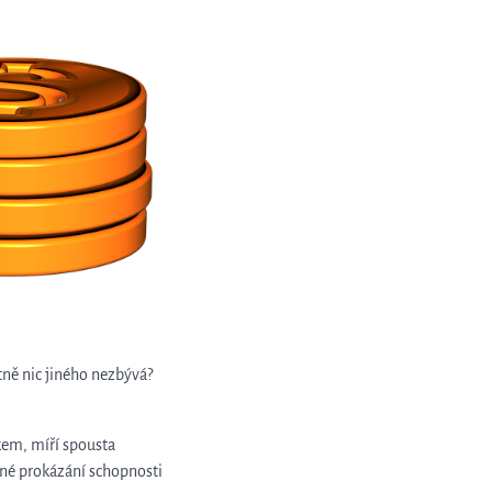
tně nic jiného nezbývá?
kem, míří spousta
rné prokázání schopnosti