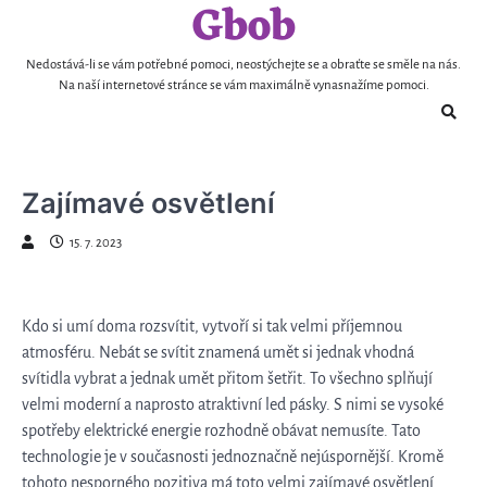
Gbob
Skip
to
content
Nedostává-li se vám potřebné pomoci, neostýchejte se a obraťte se směle na nás.
Na naší internetové stránce se vám maximálně vynasnažíme pomoci.
Zajímavé osvětlení
15. 7. 2023
Kdo si umí doma rozsvítit, vytvoří si tak velmi příjemnou
atmosféru. Nebát se svítit znamená umět si jednak vhodná
svítidla vybrat a jednak umět přitom šetřit. To všechno splňují
velmi moderní a naprosto atraktivní
led pásky
. S nimi se vysoké
spotřeby elektrické energie rozhodně obávat nemusíte. Tato
technologie je v současnosti jednoznačně nejúspornější. Kromě
tohoto nesporného pozitiva má toto velmi zajímavé osvětlení