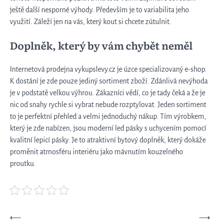
ještě další nesporné výhody. Především je to variabilita jeho
využití. Záleží jen na vás, který kout si chcete zútulnit.
Doplněk, který by vám chybět neměl
Internetová prodejna vykupslevy.cz je úzce specializovaný e-shop.
K dostání je zde pouze jediný sortiment zboží. Zdánlivá nevýhoda
je v podstatě velkou výhrou. Zákazníci vědí, co je tady čeká a že je
nic od snahy rychle si vybrat nebude rozptylovat. Jeden sortiment
to je perfektní přehled a velmi jednoduchý nákup. Tím výrobkem,
který je zde nabízen, jsou moderní led pásky s uchycením pomocí
kvalitní lepicí pásky. Je to atraktivní bytový doplněk, který dokáže
proměnit atmosféru interiéru jako mávnutím kouzelného
proutku.
Navigace
⟵
⟶