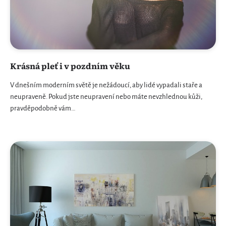
Krásná pleť i v pozdním věku
V dnešním moderním světě je nežádoucí, aby lidé vypadali staře a
neupraveně. Pokud jste neupravení nebo máte nevzhlednou kůži,
pravděpodobně vám…