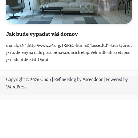
Jak bude vypadat váš domov
o onal//EN“ „http://www.w3.org/TR/REC-html40/loose.dtd“> Lidský život
je rozdělený na řadu po sobě navazujících etap. Velmi dlouhou etapou
je období dětství. Oproti…
Copyright © 2026
Gbob
| Refine Blog by
Ascendoor
| Powered by
WordPress
.