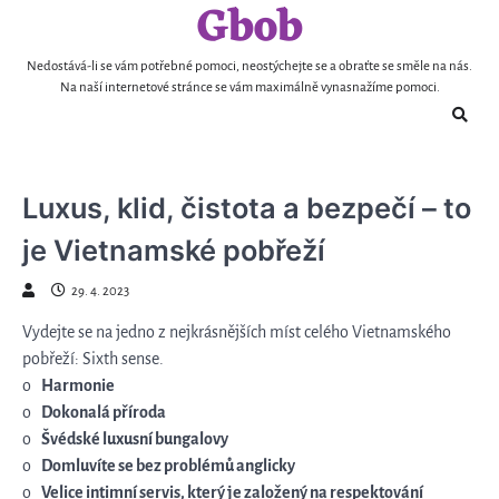
Gbob
Skip
to
content
Nedostává-li se vám potřebné pomoci, neostýchejte se a obraťte se směle na nás.
Na naší internetové stránce se vám maximálně vynasnažíme pomoci.
Luxus, klid, čistota a bezpečí – to
je Vietnamské pobřeží
29. 4. 2023
Vydejte se na jedno z nejkrásnějších míst celého Vietnamského
pobřeží: Sixth sense.
o
Harmonie
o
Dokonalá příroda
o
Švédské luxusní bungalovy
o
Domluvíte se bez problémů anglicky
o
Velice intimní servis, který je založený na respektování