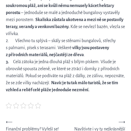
soukromou pláž, ani se kvůli němu nemusely kácet hektary
porostu
– jednoduše se malé a jednoduché bungalovy vystavěly
mezi porostem.
Skaliska zůstala ukotvena a mezi ně se postavily
terasy, verandy a venkovní bazény.
Kde se nevlezl bazén, vlezla se
vířivka.
2. Všechno tu splývá – skály se stěnami bungalovů, střechy
s palmami, písek s terasami. Veškeré
vilky jsou postaveny
z přírodních materiálů, nejčastěji ze dřeva
.
3.
Celá zátoka je jedna dlouhá pláž s bílým pískem. Všude je
obrovské spousta zeleně, ve které se ztrácí i domky z přírodních
materiálů. Pokud se podíváte na pláž z dálky, ze zálivu, nepoznáte,
že se zde vilky nacházejí.
Navíc je tu tak málo turistů, že se tím
vzhled a reliéf celé pláže jednoduše nezmění.
Navigace
⟵
⟶
Finanční problémy? Vyřeší se!
Navštivte i vy ty nejkrásnější