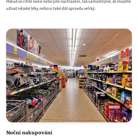
Pokud se cítíte nesví nebo jste nachlazení, tak samozřejmě, že můžete
užívat nějaké léky, nebo si také dát opravdu veliký…
Noční nakupování