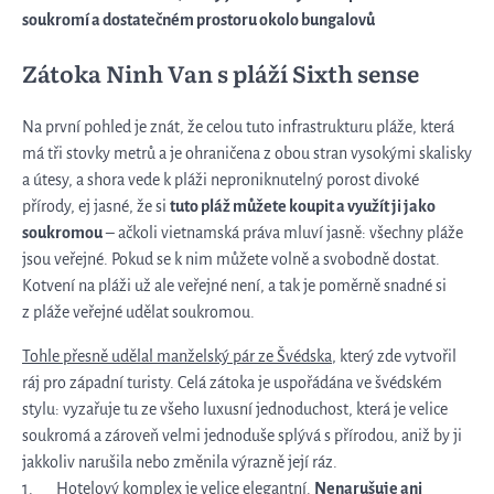
soukromí a dostatečném prostoru okolo bungalovů
Zátoka Ninh Van s pláží Sixth sense
Na první pohled je znát, že celou tuto infrastrukturu pláže, která
má tři stovky metrů a je ohraničena z obou stran vysokými skalisky
a útesy, a shora vede k pláži neproniknutelný porost divoké
přírody, ej jasné, že si
tuto pláž můžete koupit a využít ji jako
soukromou
– ačkoli vietnamská práva mluví jasně: všechny pláže
jsou veřejné. Pokud se k nim můžete volně a svobodně dostat.
Kotvení na pláži už ale veřejné není, a tak je poměrně snadné si
z pláže veřejné udělat soukromou.
Tohle přesně udělal manželský pár ze Švédska
, který zde vytvořil
ráj pro západní turisty. Celá zátoka je uspořádána ve švédském
stylu: vyzařuje tu ze všeho luxusní jednoduchost, která je velice
soukromá a zároveň velmi jednoduše splývá s přírodou, aniž by ji
jakkoliv narušila nebo změnila výrazně její ráz.
1. Hotelový komplex je velice elegantní.
Nenarušuje ani