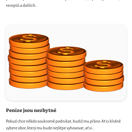
receptů a dalších…
Peníze jsou nezbytné
Pokud chce někdo soukromě podnikat, budiž mu přáno. Ať si klidně
vybere obor, který mu bude nejlépe vyhovovat, ať si…