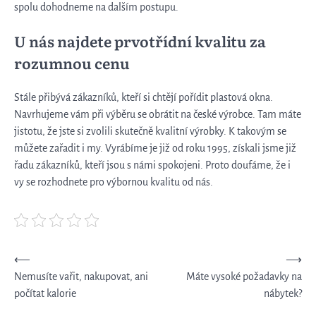
spolu dohodneme na dalším postupu.
U nás najdete prvotřídní kvalitu za
rozumnou cenu
Stále přibývá zákazníků, kteří si chtějí pořídit plastová okna.
Navrhujeme vám při výběru se obrátit na české výrobce. Tam máte
jistotu, že jste si zvolili skutečně kvalitní výrobky. K takovým se
můžete zařadit i my. Vyrábíme je již od roku 1995, získali jsme již
řadu zákazníků, kteří jsou s námi spokojeni. Proto doufáme, že i
vy se rozhodnete pro výbornou kvalitu od nás.
Navigace
⟵
⟶
Nemusíte vařit, nakupovat, ani
Máte vysoké požadavky na
pro
počítat kalorie
nábytek?
příspěvek