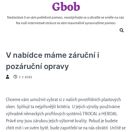
Gbob
Skip
to
content
Nedostává-li se vám potřebné pomoci, neostýchejte se a obraťte se směle na nás.
Na naší internetové stránce se vám maximálně vynasnažíme pomoci.
V nabídce máme záruční i
pozáruční opravy
7. 7. 2025
Chceme vám umožnit vybrat si z našich prvotřídních
plastových
oken
. Splňují ta nejpřísnější kritéria. U jejich výroby používáme
výhradně německých profilových systémů TROCAL a HEROAL.
Právě ony jsou zárukou jejich výborné kvality. Pokud je budete
chtít mít i ve svém bytě, bude zapotřebí se na nás obrátit. Určitě se