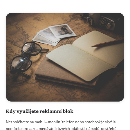
Kdy využijete reklamní blok
Nespoléhejte na mobil – mobilní telefon nebo notebook je skvělá
pomůcka pro zaznamenávání různých událostí, nápadů, postřehů,