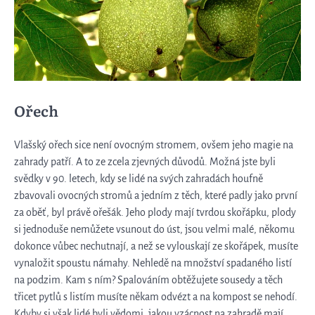
Ořech
Vlašský ořech sice není ovocným stromem, ovšem jeho magie na
zahrady patří. A to ze zcela zjevných důvodů. Možná jste byli
svědky v 90. letech, kdy se lidé na svých zahradách houfně
zbavovali ovocných stromů a jedním z těch, které padly jako první
za oběť, byl právě ořešák. Jeho plody mají tvrdou skořápku, plody
si jednoduše nemůžete vsunout do úst, jsou velmi malé, někomu
dokonce vůbec nechutnají, a než se vylouskají ze skořápek, musíte
vynaložit spoustu námahy. Nehledě na množství spadaného listí
na podzim. Kam s ním? Spalováním obtěžujete sousedy a těch
třicet pytlů s listím musíte někam odvézt a na kompost se nehodí.
Kdyby si však lidé byli vědomi, jakou vzácnost na zahradě mají,