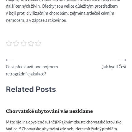
další cenných živin. Ořechy jsou velice důležitým prostředkem
v boji proti civilizačním chorobám, zejména srdečně cévním
nemocem, a v zápase s rakovinou.
Navigace
⟵
⟶
Co si představit pod pojmem
Jak bydlí Češi
pro
retrográdní ejakulace?
příspěvek
Related Posts
Chorvatské ubytování vás nezklame
Máte rádi na dovolené rušněji? Pak vám zkuste chorvatské letovisko
Vodice! S Chorvatsko ubytování zde nebudete mít žádný problém.