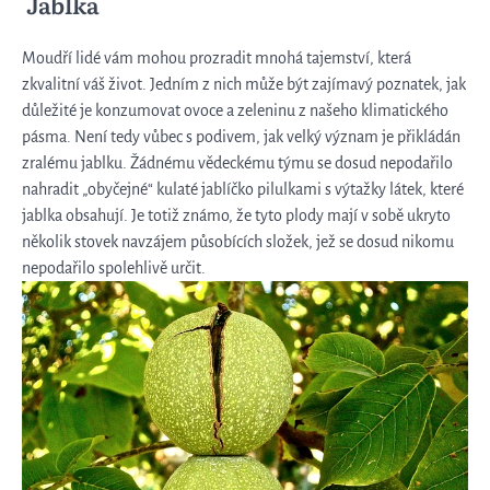
Jablka
Moudří lidé vám mohou prozradit mnohá tajemství, která
zkvalitní váš život. Jedním z nich může být zajímavý poznatek, jak
důležité je konzumovat ovoce a zeleninu z našeho klimatického
pásma. Není tedy vůbec s podivem, jak velký význam je přikládán
zralému jablku. Žádnému vědeckému týmu se dosud nepodařilo
nahradit „obyčejné“ kulaté jablíčko pilulkami s výtažky látek, které
jablka obsahují. Je totiž známo, že tyto plody mají v sobě ukryto
několik stovek navzájem působících složek, jež se dosud nikomu
nepodařilo spolehlivě určit.