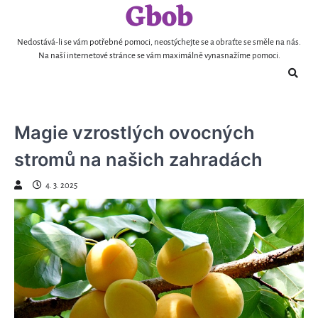
Gbob
Skip
to
content
Nedostává-li se vám potřebné pomoci, neostýchejte se a obraťte se směle na nás.
Na naší internetové stránce se vám maximálně vynasnažíme pomoci.
Magie vzrostlých ovocných
stromů na našich zahradách
4. 3. 2025