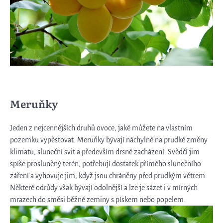
Meruňky
Jeden z nejcennějších druhů ovoce, jaké můžete na vlastním
pozemku vypěstovat. Meruňky bývají náchylné na prudké změny
klimatu, sluneční svit a především drsné zacházení. Svědčí jim
spíše prosluněný terén, potřebují dostatek přímého slunečního
záření a vyhovuje jim, když jsou chráněny před prudkým větrem.
Některé odrůdy však bývají odolnější a lze je sázet i v mírných
mrazech do směsi běžné zeminy s pískem nebo popelem.