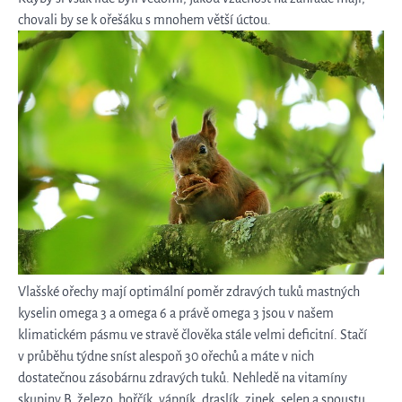
chovali by se k ořešáku s mnohem větší úctou.
Vlašské ořechy mají optimální poměr zdravých tuků mastných
kyselin omega 3 a omega 6 a právě omega 3 jsou v našem
klimatickém pásmu ve stravě člověka stále velmi deficitní. Stačí
v průběhu týdne sníst alespoň 30 ořechů a máte v nich
dostatečnou zásobárnu zdravých tuků. Nehledě na vitamíny
skupiny B, železo, hořčík, vápník, draslík, zinek, selen a spoustu