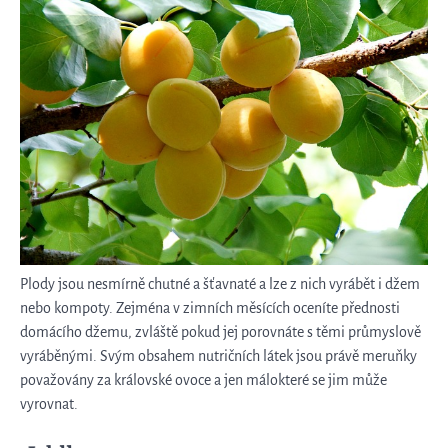
Plody jsou nesmírně chutné a šťavnaté a lze z nich vyrábět i džem
nebo kompoty. Zejména v zimních měsících oceníte přednosti
domácího džemu, zvláště pokud jej porovnáte s těmi průmyslově
vyráběnými. Svým obsahem nutričních látek jsou právě meruňky
považovány za královské ovoce a jen málokteré se jim může
vyrovnat.