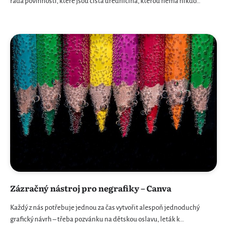
řada povinností, které jsou čistá úředničina, kterou nemá nikdo…
Zázračný nástroj pro negrafiky – Canva
Každý z nás potřebuje jednou za čas vytvořit alespoň jednoduchý
grafický návrh – třeba pozvánku na dětskou oslavu, leták k…