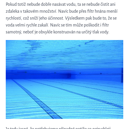
Pokud totiž nebude dobře nasávat vodu, ta se nebude čistit ani
zdaleka v takovém množství. Navíc bude přes filtr hnána menší
rychlostí, což sníží jeho účinnost. Výsledkem pak bude to, že se
voda velmi rychle zakalí. Navíc se tím může poškodit i filtr
samotný, neboť je obvykle konstruován na určitý tlak vody.
Je tedy jasné, že potřebujeme případné potíže co nejrychleji