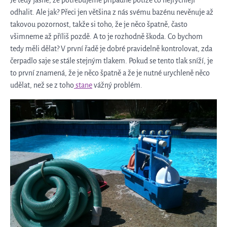
odhalit. Ale jak? Přeci jen většina z nás svému bazénu nevěnuje až
takovou pozornost, takže si toho, že je něco špatně, často
všimneme až příliš pozdě. A to je rozhodně škoda. Co bychom
tedy měli dělat?
V první řadě je dobré pravidelně kontrolovat, zda
čerpadlo saje se stále stejným tlakem. Pokud se tento tlak sníží, je
to první znamená, že je něco špatně a že je nutné urychleně něco
udělat, než se z toho
stane
vážný problém.