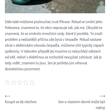
Dále také můžeme poslouchat zvuk filtrace. Pokud se změní jeho
frekvence, znamená to, že něco nepracuje tak, jak má. Obvykle to
znamená, že se změnilo množství vody, které jí protéká. To značí
problém a nejčastější příčina zde bývá v čerpadle.
Pokud nastane
zkrat v elektrickém obvodu čerpadla, můžeme cítit typický zápach
spáleniny. V takovém případě jej musíme co nejrychleji odstavit
od sítě, neboť s elektřinou se rozhodně nevyplatí zahrávat.
Jak je
tedy vidět, znamení tu jsou. Jen je potřeba jim věnovat
dostatečnou pozornost.
Navigace
⟵
⟶
Koupit se dá všechno
Sen o vlastním domě může být
pro
reálný