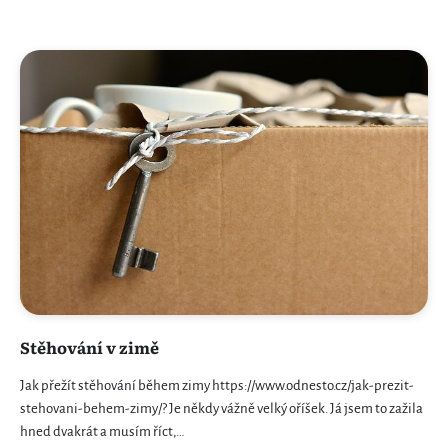
Stěhování v zimě
Jak přežít stěhování během zimy https://www.odnesto.cz/jak-prezit-
stehovani-behem-zimy/? Je někdy vážně velký oříšek. Já jsem to zažila
hned dvakrát a musím říct,…