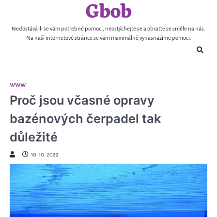
Gbob
Skip
to
content
Nedostává-li se vám potřebné pomoci, neostýchejte se a obraťte se směle na nás.
Na naší internetové stránce se vám maximálně vynasnažíme pomoci.
WWW
Proč jsou včasné opravy
bazénových čerpadel tak
důležité
10. 10. 2022