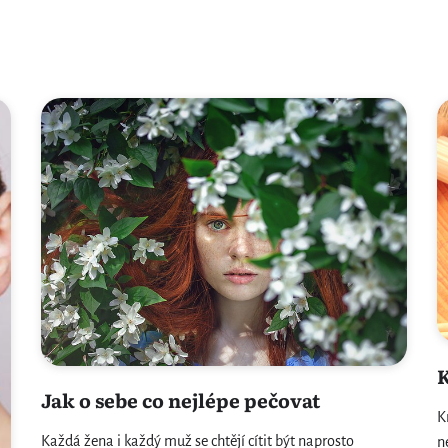
K
Jak o sebe co nejlépe pečovat
K
Každá žena i každý muž se chtějí cítit být naprosto
n