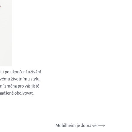
et i po ukončení užívání
vému životnímu stylu,
ní změna pro vás jistě
 nadšeně obdivovat.
Mobilheim je dobrá věc
⟶