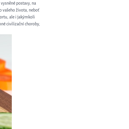
t vysněné postavy, na
ho vašeho života, neboť
tu, ale i jakýmkoli
é civilizační choroby,