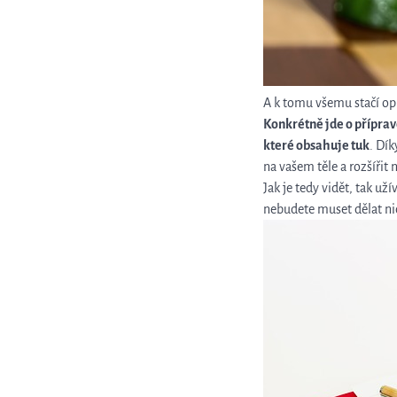
A k tomu všemu stačí op
Konkrétně jde o přípra
které obsahuje tuk
. Dík
na vašem těle a rozšířit
Jak je tedy vidět, tak u
nebudete muset dělat nic