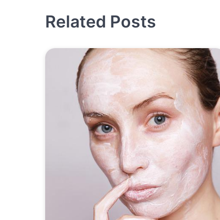
pro
Related Posts
příspěvek