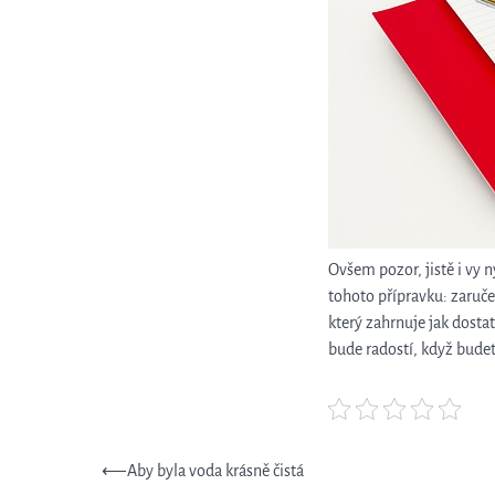
Ovšem pozor, jistě i vy n
tohoto přípravku: zaru
který zahrnuje jak dosta
bude radostí, když budet
Navigace
⟵
Aby byla voda krásně čistá