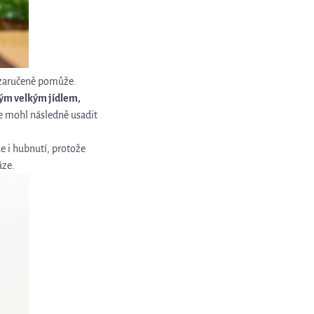
m zaručeně pomůže.
ždým velkým jídlem,
se mohl následně usadit
e i hubnutí, protože
áze.