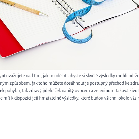
yní uvažujete nad tím, jak to udělat, abyste si skvělé výsledky mohli udrž
čeným způsobem, jak toho můžete dosáhnout je postupný přechod ke zdra
tek pohybu, tak zdravý jídelníček nabitý ovocem a zeleninou. Taková život
e mít k dispozici její hmatatelné výsledky, které budou všichni okolo vás