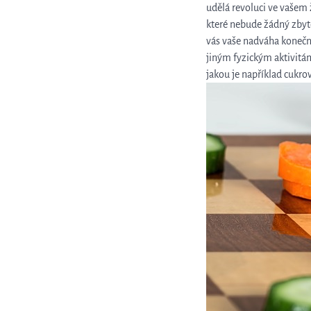
udělá revoluci ve vašem 
které nebude žádný zbyte
vás vaše nadváha konečn
jiným fyzickým aktivitá
jakou je například cukro