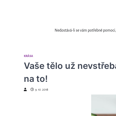
Skip
to
content
Nedostává-li se vám potřebné pomoci, 
KRÁSA
Vaše tělo už nevstřeb
na to!
9. 10. 2018