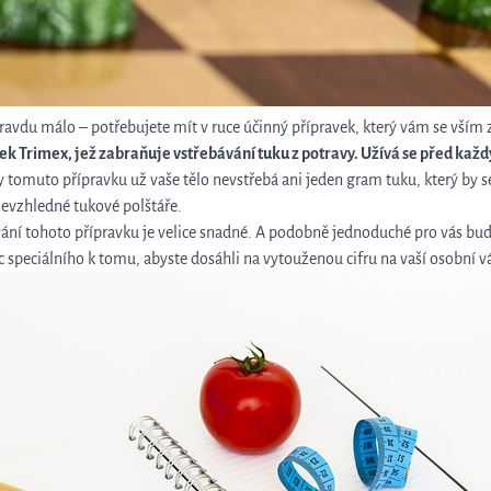
ravdu málo – potřebujete mít v ruce účinný přípravek, který vám se vší
vek
Trimex
, jež zabraňuje vstřebávání tuku z potravy. Užívá se před ka
y tomuto přípravku už vaše tělo nevstřebá ani jeden gram tuku, který by 
 nevzhledné tukové polštáře.
žívání tohoto přípravku je velice snadné. A podobně jednoduché pro vás bud
 speciálního k tomu, abyste dosáhli na vytouženou cifru na vaší osobní v