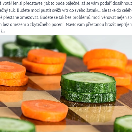
životě! Jen si představte, jak to bude báječné, až se vám podaří dosáhnou
čný tuk. Budete moci pustit svěží vítr do svého šatníku, ale také do celé
ě přestane omezovat. Budete se tak bez problémů moci věnovat nejen spor
m bez omezení a zbytečného pocení. Navíc vám přestanou hrozit nepříjemn
vka.