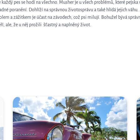
e každý pes se hodí na všechno.
Musher je u všech problémů, které pejska v
adné poranění. Dohlíží na správnou životosprávu a také hlídá jejich váhu
lem a zážitkem je účast na závodech, což psi milují.
Bohužel bývá správn
í, ale, že u něj prožili šťastný a naplněný život.