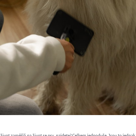
ůj život zaměřili na život se psy, najdete? Celkem jednoduše. Jsou to jednak