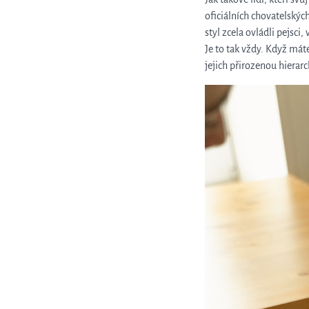
oficiálních chovatelských
styl zcela ovládli pejsc
Je to tak vždy. Když mát
jejich přirozenou hierarc