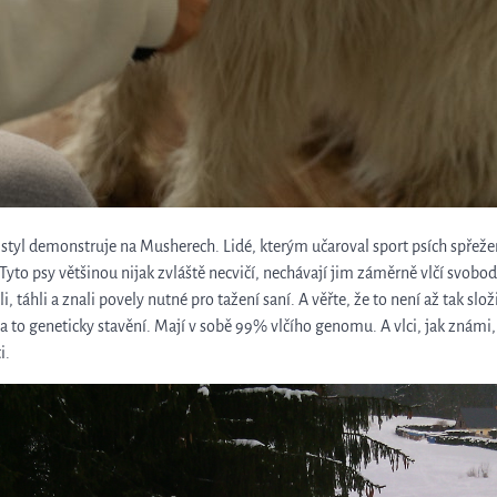
 styl demonstruje na Musherech. Lidé, kterým učaroval sport psích spřeže
Tyto psy většinou nijak zvláště necvičí, nechávají jim záměrně vlčí svobod
, táhli a znali povely nutné pro tažení saní. A věřte, že to není až tak slož
na to geneticky stavění. Mají v sobě 99% vlčího genomu. A vlci, jak známi
i.