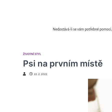
Skip
to
content
Nedostává-li se vám potřebné pomoci, 
ŽIVOTNÍ STYL
Psi na prvním místě
22. 2. 2022