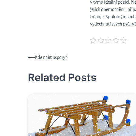
v týmu ideální pozici. N
jejich onemocnění i příp
trénuje.
Společným vrcho
vydechnutí svých psů. Věř
Navigace
⟵
Kde najít úspory?
pro
Related Posts
příspěvek