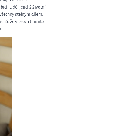
mbicí.
Lidé, jejichž životní
i všechny stejným dílem.
mená, že v psech tlumíte
ů.