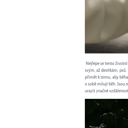
Nejlépe se tento životní
svým, až desítkám, psů.
přimět k tomu, aby běhali
o sobě milují běh. Jsou 
urazit značné vzdálenost