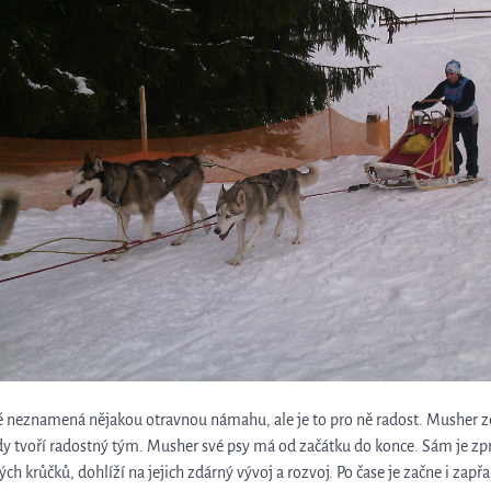
ně neznamená nějakou otravnou námahu, ale je to pro ně radost. Musher 
dy tvoří radostný tým.
Musher své psy má od začátku do konce. Sám je zpra
ch krůčků, dohlíží na jejich zdárný vývoj a rozvoj. Po čase je začne i zapř