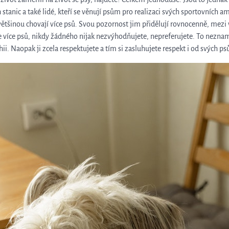
 stanic a také lidé, kteří se věnují psům pro realizaci svých sportovních a
i, většinou chovají více psů. Svou pozornost jim přidělují rovnocenně, mez
e více psů, nikdy žádného nijak nezvýhodňujete, nepreferujete. To nezna
hii. Naopak ji zcela respektujete a tím si zasluhujete respekt i od svých ps