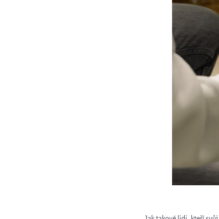
Jak takové lidi, kteří sv