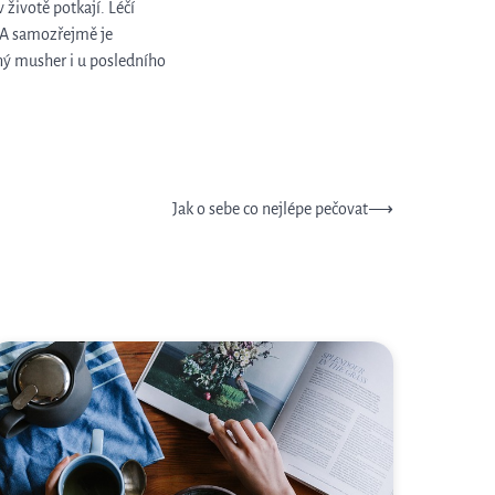
 životě potkají. Léčí
. A samozřejmě je
ý musher i u posledního
Jak o sebe co nejlépe pečovat
⟶