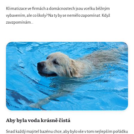
Klimatizace ve firmách a domácnostech jsou vcelku běžným
vybavením, ale co školy? Na ty by se nemělo zapomínat. Když
zavzpomínám…
Aby byla voda krásně čistá
Snad každý majitel bazénu chce, aby bylo vše v tom nejlepším pořádku