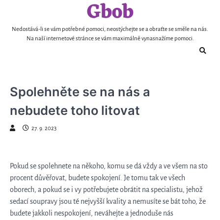
Gbob
Skip
to
content
Nedostává-li se vám potřebné pomoci, neostýchejte se a obraťte se směle na nás.
Na naší internetové stránce se vám maximálně vynasnažíme pomoci.
Spolehněte se na nás a
nebudete toho litovat
27. 9. 2023
Pokud se spolehnete na někoho, komu se dá vždy a ve všem na sto
procent důvěřovat, budete spokojení. Je tomu tak ve všech
oborech, a pokud se i vy potřebujete obrátit na specialistu, jehož
sedací soupravy
jsou té nejvyšší kvality a nemusíte se bát toho, že
budete jakkoli nespokojení, neváhejte a jednoduše nás